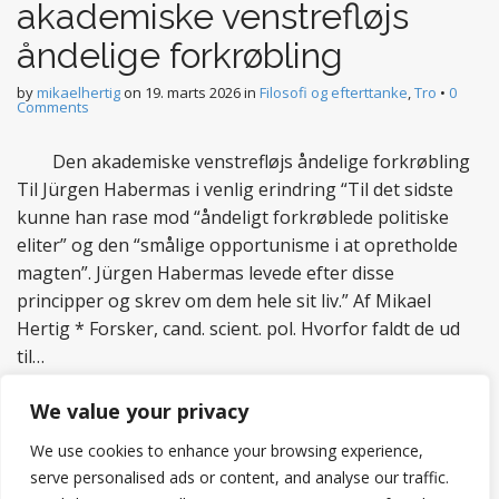
akademiske venstrefløjs
åndelige forkrøbling
by
mikaelhertig
on
19. marts 2026
in
Filosofi og efterttanke
,
Tro
•
0
Comments
Den akademiske venstrefløjs åndelige forkrøbling
Til Jürgen Habermas i venlig erindring “Til det sidste
kunne han rase mod “åndeligt forkrøblede politiske
eliter” og den “smålige opportunisme i at opretholde
magten”. Jürgen Habermas levede efter disse
principper og skrev om dem hele sit liv.” Af Mikael
Hertig * Forsker, cand. scient. pol. Hvorfor faldt de ud
til…
Read more
We value your privacy
We use cookies to enhance your browsing experience,
serve personalised ads or content, and analyse our traffic.