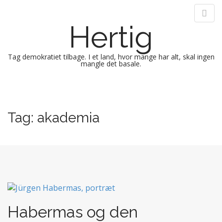
Hertig
Tag demokratiet tilbage. I et land, hvor mange har alt, skal ingen
mangle det basale.
M
S
k
a
i
i
Tag:
akademia
p
n
t
m
o
e
c
n
o
n
u
t
e
n
Habermas og den
t