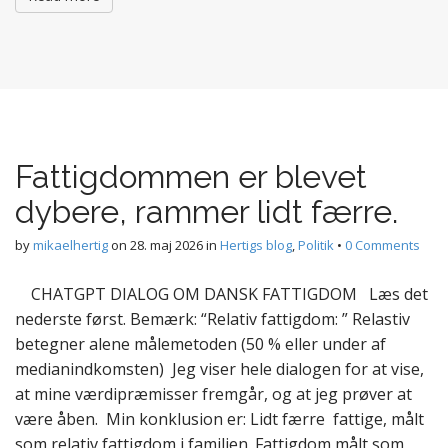
Fattigdommen er blevet
dybere, rammer lidt færre.
by
mikaelhertig
on
28. maj 2026
in
Hertigs blog
,
Politik
•
0 Comments
CHATGPT DIALOG OM DANSK FATTIGDOM Læs det
nederste først. Bemærk: “Relativ fattigdom: ” Relastiv
betegner alene målemetoden (50 % eller under af
medianindkomsten) Jeg viser hele dialogen for at vise,
at mine værdipræmisser fremgår, og at jeg prøver at
være åben. Min konklusion er: Lidt færre fattige, målt
som relativ fattigdom i familien. Fattigdom målt som