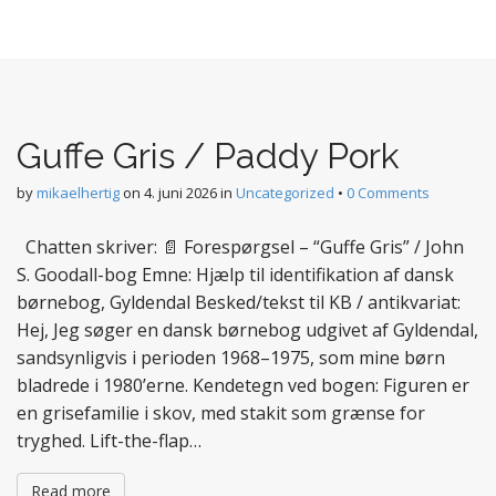
Guffe Gris / Paddy Pork
by
mikaelhertig
on
4. juni 2026
in
Uncategorized
•
0 Comments
Chatten skriver: 📄 Forespørgsel – “Guffe Gris” / John
S. Goodall-bog Emne: Hjælp til identifikation af dansk
børnebog, Gyldendal Besked/tekst til KB / antikvariat:
Hej, Jeg søger en dansk børnebog udgivet af Gyldendal,
sandsynligvis i perioden 1968–1975, som mine børn
bladrede i 1980’erne. Kendetegn ved bogen: Figuren er
en grisefamilie i skov, med stakit som grænse for
tryghed. Lift-the-flap…
Read more