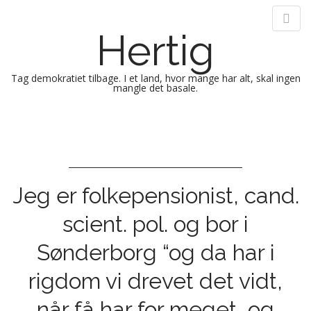
Hertig
Tag demokratiet tilbage. I et land, hvor mange har alt, skal ingen
mangle det basale.
M
S
k
a
i
i
p
n
t
m
Jeg er folkepensionist, cand.
o
e
c
scient. pol. og bor i
n
o
n
u
Sønderborg “og da har i
t
e
rigdom vi drevet det vidt,
n
t
når få har for meget, og