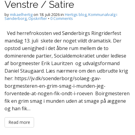
Venstre / Satire
by
mikaelhertig
on
18. juli 2026
in
Hertigs blog
,
Kommunalvalg i
Sønderborg
,
Opskrifter
•
0 Comments
Ved herrefrokosten ved Sønderbirgs Ringriderfest
mandag 13. juli skete der noget vildt dramatisk. Der
opstod uenigjhed i det åbne rum mellem de to
dominerende partier, Socialdemokratiet under ledlese
af borgmeester Erik Lauritzen og udvalgsformand
Daniel Staugaard. Læs nærmere om den udbrudte krig
her: https://jv.dk/soenderborg/solaeg-gav-
borgmesteren-en-grim-smag-i-munden-jeg-
forventede-at-nogen-fik-ondt-i-roeven Boirgmesteren
fik en grim smag i munden uden at smage på æggene
og han fik…
Read more