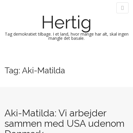
Hertig
Tag demokratiet tilbage. I et land, hvor mange har alt, skal ingen
mangle det basale.
M
S
k
a
i
i
Tag:
Aki-Matilda
p
n
t
m
o
e
c
n
o
n
u
t
Aki-Matilda: Vi arbejder
e
sammen med USA udenom
n
t