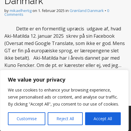
Danmark
by
mikaelhertig
on
1. februar 2025
in
Grønland Danmark
•
0
Comments
Dette er en formentlig upræcis udgave af, hvad
Aki-Matilda 12. januar 2025 skrev på sin Facebook
(Oversat med Google Translate, som ikke er god. Mens
GT er fin på europæiske sprog, er lærepengene slet
ikke betalt). Aki-Matilda har i årevis dannet par med
Kuno Fencker. Om de pt. er kærester eller ej, ved jeg…
Read more
We value your privacy
We use cookies to enhance your browsing experience,
serve personalised ads or content, and analyse our traffic.
By clicking "Accept All", you consent to our use of cookies.
Copyright © 2026
Hertig
. All Rights Reserved.
Customise
Reject All
Accept All
The Matheson Theme by
bavotasan.com
.