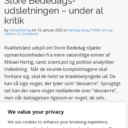
Store Bededags-
udsletningen – under al
kritik
by
mikaelhertig
on
13. januar 2023
in
Hertigs blog
,
Politik
,
tro og
viden
•
0 Comments
Kvalitetsløst udspil om Store Bededag stjæler
opmærksomheden fra mere væsentlige emner af
Mikael Hertig, cand. scient.pol og politisk analytiker
Indledning Når de skumle komplotmagere skal
forklare sig, skal de helst se brødebetyngede ud. De
kan så sige noget, der lyder som “desværre”. Sprogligt
set kan der være noget nedladende over “desværre”,
men når beklagelsen ligesom er noget, de selv…
Read more
We value your privacy
We use cookies to enhance your browsing experience,