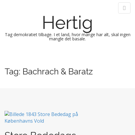
Hertig
Tag demokratiet tilbage. I et land, hvor mange har alt, skal ingen
mangle det basale.
M
S
k
a
i
i
Tag:
Bachrach & Baratz
p
n
t
m
o
e
c
n
o
n
u
t
e
n
t