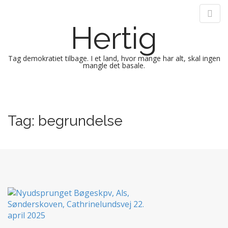
Hertig
Tag demokratiet tilbage. I et land, hvor mange har alt, skal ingen
mangle det basale.
M
S
k
a
i
i
Tag:
begrundelse
p
n
t
m
o
e
c
n
o
n
u
t
e
n
t