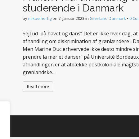
studerende i Danmark
by
mikaelhertig
on
7. januar 2023
in
Grønland Danmark
•
0 Co
Sejl ud på havet og dans” Det er ikke hver dag, a
afhandling om diskrimination af grønlændere i Dan
Men Marine Duc erhvervede ikke desto mindre sin
prendre la mer et danser” på Université Bordeau
afhandlingen er at afdække postkoloniale magtst
grønlandske…
Read more
d.