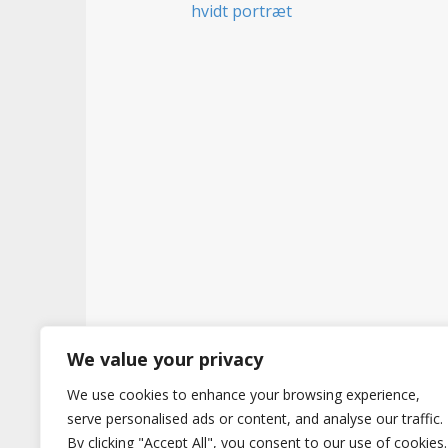
t
We value your privacy
We use cookies to enhance your browsing experience,
Copyright © 2026
Hertig
. All Rights Reserve
serve personalised ads or content, and analyse our traffic.
By clicking "Accept All", you consent to our use of cookies.