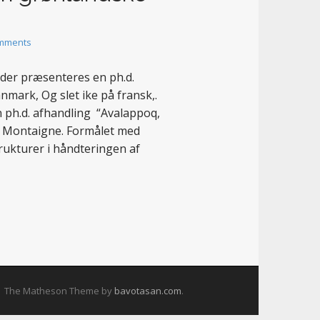
mments
t der præsenteres en ph.d.
mark, Og slet ike på fransk,.
 ph.d. afhandling “Avalappoq,
x Montaigne. Formålet med
rukturer i håndteringen af
The Matheson Theme by
bavotasan.com
.