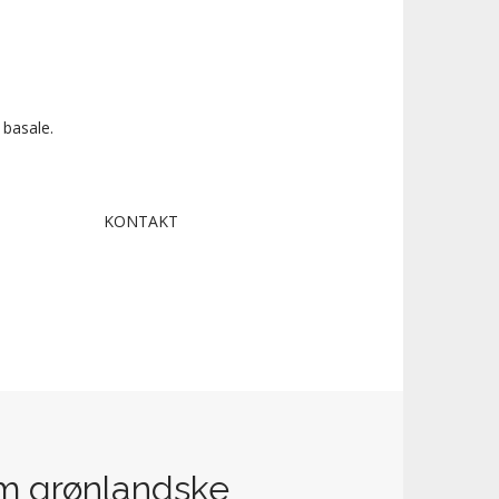
 basale.
KONTAKT
om grønlandske