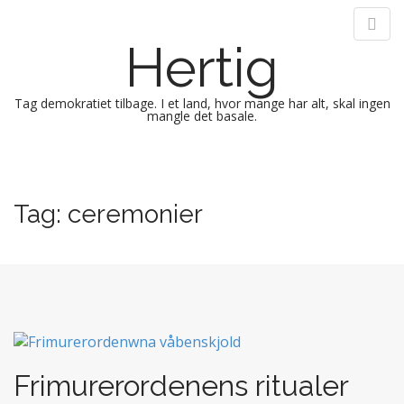
Hertig
Tag demokratiet tilbage. I et land, hvor mange har alt, skal ingen
mangle det basale.
M
S
k
a
i
i
Tag:
ceremonier
p
n
t
m
o
e
c
n
o
n
u
t
e
n
Frimurerordenens ritualer
t