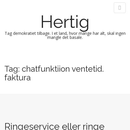
Hertig
Tag demokratiet tilbage. I et land, hvor mange har alt, skal ingen
mangle det basale.
M
S
k
a
i
i
Tag:
chatfunktiion ventetid.
p
n
t
faktura
m
o
e
c
n
o
n
u
t
e
n
Ringeservice eller ringe
t