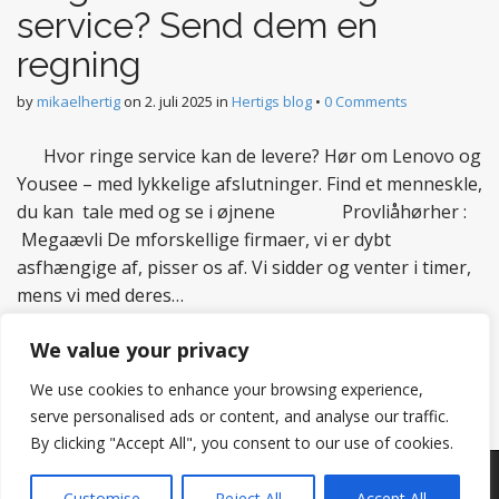
service? Send dem en
regning
by
mikaelhertig
on
2. juli 2025
in
Hertigs blog
•
0 Comments
Hvor ringe service kan de levere? Hør om Lenovo og
Yousee – med lykkelige afslutninger. Find et menneskle,
du kan tale med og se i øjnene Provliåhørher :
Megaævli De mforskellige firmaer, vi er dybt
asfhængige af, pisser os af. Vi sidder og venter i timer,
mens vi med deres…
Read more
We value your privacy
We use cookies to enhance your browsing experience,
serve personalised ads or content, and analyse our traffic.
By clicking "Accept All", you consent to our use of cookies.
Copyright © 2026
Hertig
. All Rights Reserved.
Customise
Reject All
Accept All