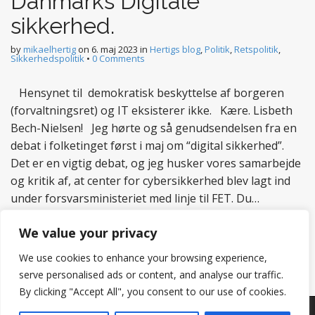
Danmarks Digitale
sikkerhed.
by
mikaelhertig
on
6. maj 2023
in
Hertigs blog
,
Politik
,
Retspolitik
,
Sikkerhedspolitik
•
0 Comments
Hensynet til demokratisk beskyttelse af borgeren
(forvaltningsret) og IT eksisterer ikke. Kære. Lisbeth
Bech-Nielsen! Jeg hørte og så genudsendelsen fra en
debat i folketinget først i maj om “digital sikkerhed”.
Det er en vigtig debat, og jeg husker vores samarbejde
og kritik af, at center for cybersikkerhed blev lagt ind
under forsvarsministeriet med linje til FET. Du…
Read more
We value your privacy
We use cookies to enhance your browsing experience,
serve personalised ads or content, and analyse our traffic.
By clicking "Accept All", you consent to our use of cookies.