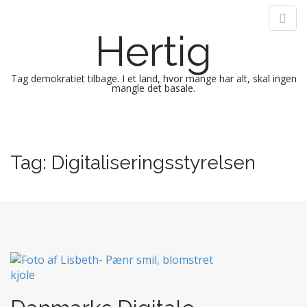
Hertig
Tag demokratiet tilbage. I et land, hvor mange har alt, skal ingen
mangle det basale.
M
S
k
a
i
i
Tag:
Digitaliseringsstyrelsen
p
n
t
m
o
e
c
n
o
n
u
t
e
n
t