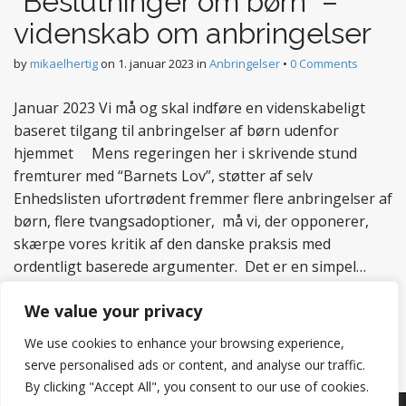
“Beslutninger om børn” –
videnskab om anbringelser
by
mikaelhertig
on
1. januar 2023
in
Anbringelser
•
0 Comments
Januar 2023 Vi må og skal indføre en videnskabeligt
baseret tilgang til anbringelser af børn udenfor
hjemmet Mens regeringen her i skrivende stund
fremturer med “Barnets Lov”, støtter af selv
Enhedslisten ufortrødent fremmer flere anbringelser af
børn, flere tvangsadoptioner, må vi, der opponerer,
skærpe vores kritik af den danske praksis med
ordentligt baserede argumenter. Det er en simpel…
Read more
We value your privacy
We use cookies to enhance your browsing experience,
serve personalised ads or content, and analyse our traffic.
By clicking "Accept All", you consent to our use of cookies.