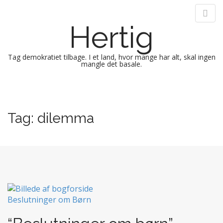
Hertig
Tag demokratiet tilbage. I et land, hvor mange har alt, skal ingen
mangle det basale.
M
S
k
a
i
i
Tag:
dilemma
p
n
t
m
o
e
c
n
o
n
u
t
e
n
t