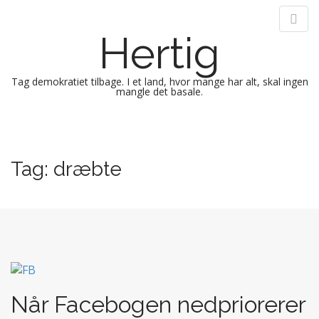
Hertig
Tag demokratiet tilbage. I et land, hvor mange har alt, skal ingen
mangle det basale.
M
S
k
a
i
i
Tag:
dræbte
p
n
t
m
o
e
c
n
o
n
u
t
e
n
Når Facebogen nedpriorerer
t