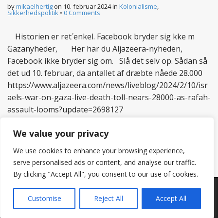
by
mikaelhertig
on
10. februar 2024
in
Kolonialisme
,
Sikkerhedspolitik
•
0 Comments
Historien er ret´enkel. Facebook bryder sig kke m
Gazanyheder, Her har du Aljazeera-nyheden,
Facebook ikke bryder sig om. Slå det selv op. Sådan så
det ud 10. februar, da antallet af dræbte nåede 28.000
https://www.aljazeera.com/news/liveblog/2024/2/10/isr
aels-war-on-gaza-live-death-toll-nears-28000-as-rafah-
assault-looms?update=2698127
Read more
We value your privacy
We use cookies to enhance your browsing experience,
serve personalised ads or content, and analyse our traffic.
By clicking "Accept All", you consent to our use of cookies.
Copyright © 2026
Hertig
. All Rights Reserved.
Customise
Reject All
Accept All
The Matheson Theme by
bavotasan.com
.