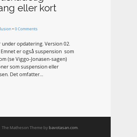
ang eller kort
lusion
•
0 Comments
r under opdatering. Version 02.
e. Emnet er også suspension som
 dom (se Viggo-Jonasen-sagen)
oner som suspension eller
lsen. Det omfatter…
The Matheson Theme by
bavotasan.com
.