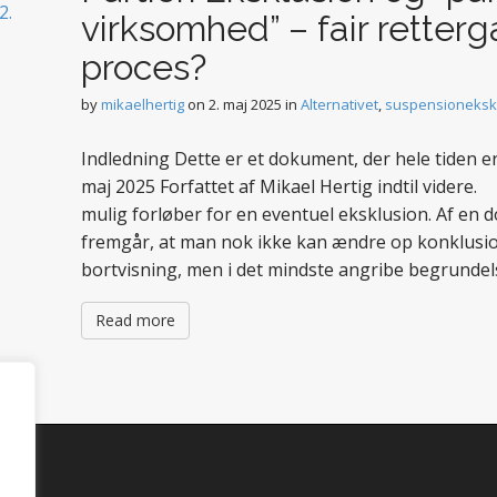
virksomhed” – fair retterg
proces?
by
mikaelhertig
on
2. maj 2025
in
Alternativet
,
suspensioneksk
Indledning Dette er et dokument, der hele tiden e
maj 2025 Forfattet af Mikael Hertig indtil vider
mulig forløber for en eventuel eksklusion. Af en
fremgår, at man nok ikke kan ændre op konklusi
bortvisning, men i det mindste angribe begrunde
Read more
d.