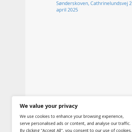
t
We value your privacy
We use cookies to enhance your browsing experience,
Copyright © 2026
Hertig
. All Rights Reserve
serve personalised ads or content, and analyse our traffic.
By clicking "Accept All", you consent to our use of cookies.