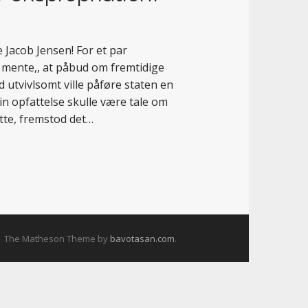
 Jacob Jensen! For et par
 mente,, at påbud om fremtidige
d utvivlsomt ville påføre staten en
din opfattelse skulle være tale om
ette, fremstod det…
The Matheson Theme by
bavotasan.com
.