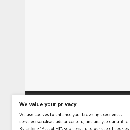
t
Copyright © 2026
Hertig
. All Rights Reserve
We value your privacy
We use cookies to enhance your browsing experience,
serve personalised ads or content, and analyse our traffic.
By clicking "Accept All", you consent to our use of cookies.