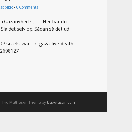
spolitik
•
0 Comments
ke m Gazanyheder, Her har du
lå det selv op. Sådan så det ud
0/israels-war-on-gaza-live-death-
=2698127
The Matheson Theme by
bavotasan.com
.