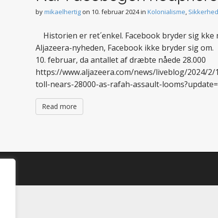
by
mikaelhertig
on
10. februar 2024
in
Kolonialisme
,
Sikkerhed
Historien er ret´enkel. Facebook bryder sig k
Aljazeera-nyheden, Facebook ikke bryder sig om. S
10. februar, da antallet af dræbte nåede 28.000
https://www.aljazeera.com/news/liveblog/2024/2/1
toll-nears-28000-as-rafah-assault-looms?update
Read more
d.