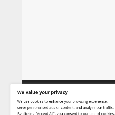
t
Copyright © 2026
Hertig
. All Rights Reserve
We value your privacy
We use cookies to enhance your browsing experience,
serve personalised ads or content, and analyse our traffic.
By clicking "Accept All", you consent to our use of cookies.