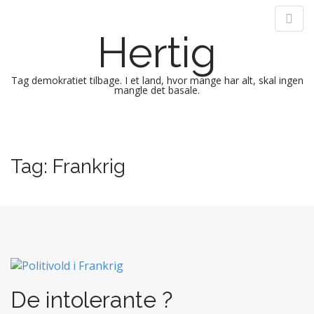
Hertig
Tag demokratiet tilbage. I et land, hvor mange har alt, skal ingen
mangle det basale.
M
S
k
a
i
i
Tag:
Frankrig
p
n
t
m
o
e
c
n
o
n
u
t
e
n
De intolerante ?
t