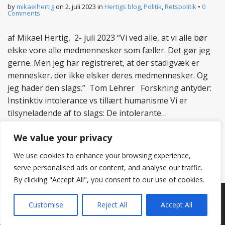
by
mikaelhertig
on
2. juli 2023
in
Hertigs blog
,
Politik
,
Retspolitik
•
0
Comments
af Mikael Hertig, 2- juli 2023 “Vi ved alle, at vi alle bør
elske vore alle medmennesker som fæller. Det gør jeg
gerne. Men jeg har registreret, at der stadigvæk er
mennesker, der ikke elsker deres medmennesker. Og
jeg hader den slags.” Tom Lehrer Forskning antyder:
Instinktiv intolerance vs tillært humanisme Vi er
tilsyneladende af to slags: De intolerante…
Read more
We value your privacy
We use cookies to enhance your browsing experience,
serve personalised ads or content, and analyse our traffic.
By clicking "Accept All", you consent to our use of cookies.
Copyright © 2026
Hertig
. All Rights Reserved.
Customise
Reject All
Accept All
The Matheson Theme by
bavotasan.com
.