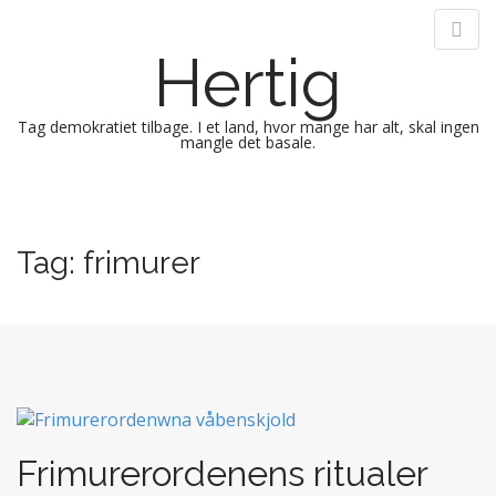
Hertig
Tag demokratiet tilbage. I et land, hvor mange har alt, skal ingen
mangle det basale.
M
S
k
a
i
i
Tag:
frimurer
p
n
t
m
o
e
c
n
o
n
u
t
e
n
Frimurerordenens ritualer
t