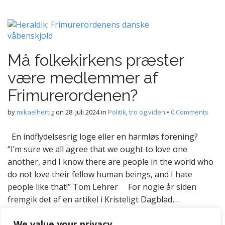
Må folkekirkens præster
være medlemmer af
Frimurerordenen?
by
mikaelhertig
on
28. juli 2024
in
Politik
,
tro og viden
•
0 Comments
En indflydelsesrig loge eller en harmløs forening?
“I’m sure we all agree that we ought to love one
another, and I know there are people in the world who
do not love their fellow human beings, and I hate
people like that!” Tom Lehrer For nogle år siden
fremgik det af en artikel i Kristeligt Dagblad,…
Read more
We value your privacy