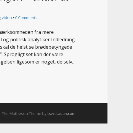
g viden
•
0 Comments
opmærksomheden fra mere
l og politisk analytiker Indledning
skal de helst se brødebetyngede
”. Sprogligt set kan der være
gelsen ligesom er noget, de selv…
The Matheson Theme by
bavotasan.com
.