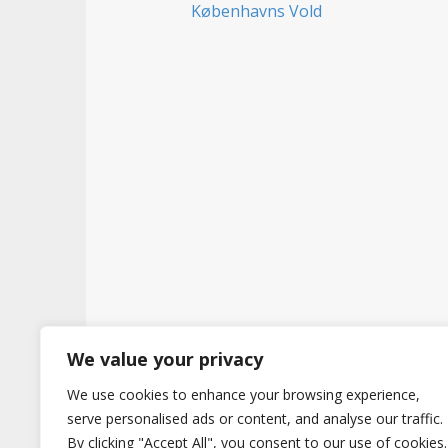
t
We value your privacy
Copyright © 2026
Hertig
. All Rights Reserve
We use cookies to enhance your browsing experience,
serve personalised ads or content, and analyse our traffic.
By clicking "Accept All", you consent to our use of cookies.