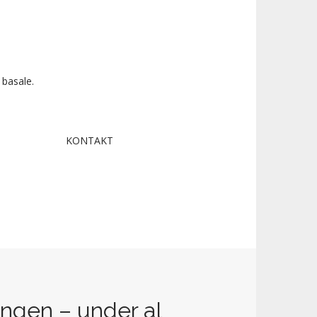
 basale.
KONTAKT
ngen – under al