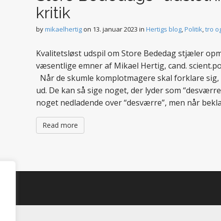
kritik
by
mikaelhertig
on
13. januar 2023
in
Hertigs blog
,
Politik
,
tro o
Kvalitetsløst udspil om Store Bededag stjæler 
væsentlige emner af Mikael Hertig, cand. scient.po
Når de skumle komplotmagere skal forklare sig, 
ud. De kan så sige noget, der lyder som “desværre
noget nedladende over “desværre”, men når bekla
Read more
d.