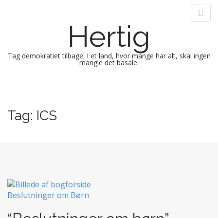
Hertig
Tag demokratiet tilbage. I et land, hvor mange har alt, skal ingen
mangle det basale.
M
S
k
a
i
i
Tag:
ICS
p
n
t
m
o
e
c
n
o
n
u
t
e
n
t