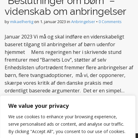
“Beslutninger om børn” –
videnskab om anbringelser
by
mikaelhertig
on
1. januar 2023
in
Anbringelser
•
0 Comments
Januar 2023 Vi må og skal indføre en videnskabeligt
baseret tilgang til anbringelser af børn udenfor
hjemmet Mens regeringen her i skrivende stund
fremturer med “Barnets Lov”, støtter af selv
Enhedslisten ufortrødent fremmer flere anbringelser af
børn, flere tvangsadoptioner, må vi, der opponerer,
skærpe vores kritik af den danske praksis med
ordentligt baserede argumenter. Det er en simpel…
Read more
We value your privacy
We use cookies to enhance your browsing experience,
serve personalised ads or content, and analyse our traffic.
By clicking "Accept All", you consent to our use of cookies.