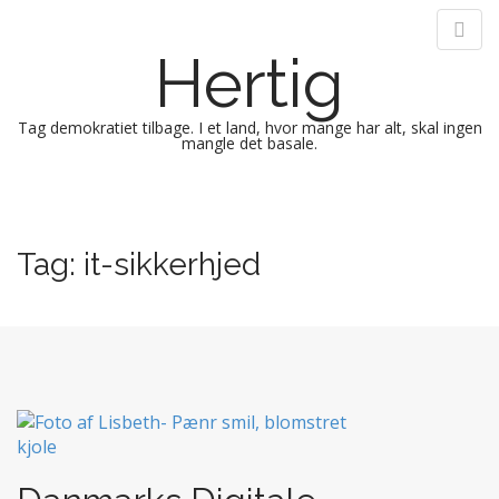
Hertig
Tag demokratiet tilbage. I et land, hvor mange har alt, skal ingen
mangle det basale.
M
S
k
a
i
i
Tag:
it-sikkerhjed
p
n
t
m
o
e
c
n
o
n
u
t
e
n
t