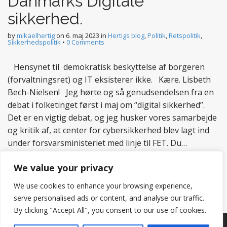
Danmarks Digitale
sikkerhed.
by
mikaelhertig
on
6. maj 2023
in
Hertigs blog
,
Politik
,
Retspolitik
,
Sikkerhedspolitik
•
0 Comments
Hensynet til demokratisk beskyttelse af borgeren
(forvaltningsret) og IT eksisterer ikke. Kære. Lisbeth
Bech-Nielsen! Jeg hørte og så genudsendelsen fra en
debat i folketinget først i maj om “digital sikkerhed”.
Det er en vigtig debat, og jeg husker vores samarbejde
og kritik af, at center for cybersikkerhed blev lagt ind
under forsvarsministeriet med linje til FET. Du…
Read more
We value your privacy
We use cookies to enhance your browsing experience,
serve personalised ads or content, and analyse our traffic.
By clicking "Accept All", you consent to our use of cookies.