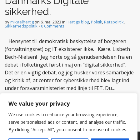
Danmarks Digitale
sikkerhed.
by
mikaelhertig
on
6. maj 2023
in
Hertigs blog
,
Politik
,
Retspolitik
,
Sikkerhedspolitik
•
0 Comments
Hensynet til demokratisk beskyttelse af borgeren
(forvaltningsret) og IT eksisterer ikke. Kære. Lisbeth
Bech-Nielsen! Jeg hørte og så genudsendelsen fra en
debat i folketinget først i maj om “digital sikkerhed”.
Det er en vigtig debat, og jeg husker vores samarbejde
og kritik af, at center for cybersikkerhed blev lagt ind
under forsvarsministeriet med linje til FET. Du…
Read more
We value your privacy
We use cookies to enhance your browsing experience,
serve personalised ads or content, and analyse our traffic.
By clicking "Accept All", you consent to our use of cookies.