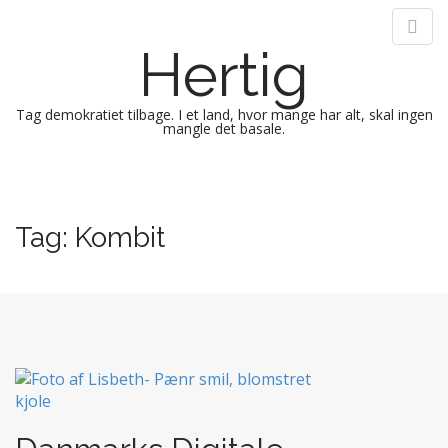
Hertig
Tag demokratiet tilbage. I et land, hvor mange har alt, skal ingen
mangle det basale.
M
S
k
a
i
i
Tag:
Kombit
p
n
t
m
o
e
c
n
o
n
u
t
e
n
t