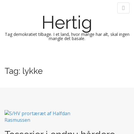
Hertig
Tag demokratiet tilbage. I et land, hvor mange har alt, skal ingen
mangle det basale.
M
S
k
a
i
i
Tag:
lykke
p
n
t
m
o
e
c
n
o
n
u
t
e
n
t