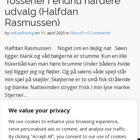
Tosserier i endnu hårdere
udvalg (Halfdan
Rasmussen)
by
mikaelhertig
on
11. april 2025
in
Filosofi
•
0 Comments
Halfdan Rasmussen Noget om en dejlig nat Søen
ligger blank og våd bølgerne er stumme. Kun en lille
fiskerbåd kan man høre brumme Under bådens hvide
sejl lligger jeg og fløjter. Og på søens våde spejl står
min sjæl på skøjter. Skøjterne er to små fisk strålende
og blanke. Nattevinden stryger frisk i min lyse manke.
Stjerner…
Read more
We value your privacy
We use cookies to enhance your browsing experience,
serve personalised ads or content, and analyse our traffic.
By clicking "Accept All", you consent to our use of cookies.