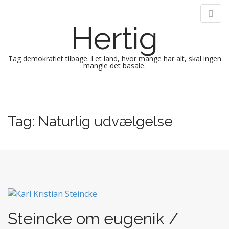
Hertig
Tag demokratiet tilbage. I et land, hvor mange har alt, skal ingen
mangle det basale.
M
S
k
a
i
i
Tag:
Naturlig udvælgelse
p
n
t
m
o
e
c
n
o
n
u
t
e
n
Steincke om eugenik /
t