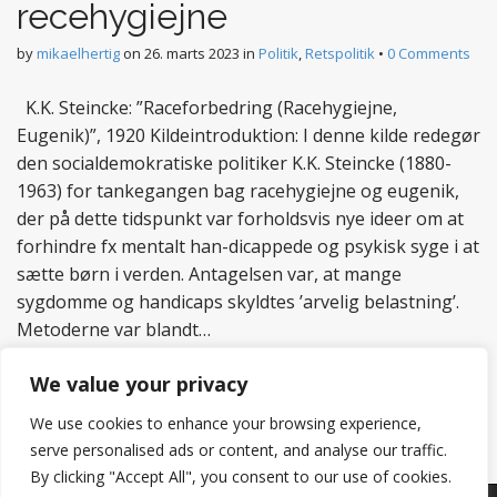
recehygiejne
by
mikaelhertig
on
26. marts 2023
in
Politik
,
Retspolitik
•
0 Comments
K.K. Steincke: ”Raceforbedring (Racehygiejne,
Eugenik)”, 1920 Kildeintroduktion: I denne kilde redegør
den socialdemokratiske politiker K.K. Steincke (1880-
1963) for tankegangen bag racehygiejne og eugenik,
der på dette tidspunkt var forholdsvis nye ideer om at
forhindre fx mentalt han-dicappede og psykisk syge i at
sætte børn i verden. Antagelsen var, at mange
sygdomme og handicaps skyldtes ’arvelig belastning’.
Metoderne var blandt…
Read more
We value your privacy
We use cookies to enhance your browsing experience,
serve personalised ads or content, and analyse our traffic.
By clicking "Accept All", you consent to our use of cookies.