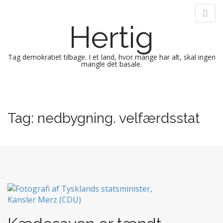
Hertig
Tag demokratiet tilbage. I et land, hvor mange har alt, skal ingen
mangle det basale.
M
S
k
a
i
i
Tag:
nedbygning. velfærdsstat
p
n
t
m
o
e
c
n
o
n
u
t
e
n
t