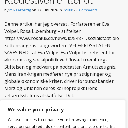
Kædesaven er tændt
by
mikaelhertig
on
23. juni 2026
in
Politik
•
0 Comments
Denne artikel har jeg oversat . Forfatteren er Eva
Völpel, Rosa Luxemburg – stiftelsen .
https://www.rosalux.de/news/id/54871/sozialstaat-die-
kettensaege-ist-angeworfen VELFÆRDSSTATEN
SAVES NED af Eva Völpel Eva Völpel er referent for
økonomi- og socialpolitik ved Rosa-Luxemburg-
Stiftelsen og medvært på podcasten Armutszeugnis.
Mens Iran-krigen medfører nye prisstigninger og
globale økonomiske kriser, driver forbundskansler
Merz og Unionen deres kerneprojekt frem:
velfærdsstatens afskaffelse. Det…
Read more
We value your privacy
We use cookies to enhance your browsing experience,
serve personalised ads or content, and analyse our traffic.