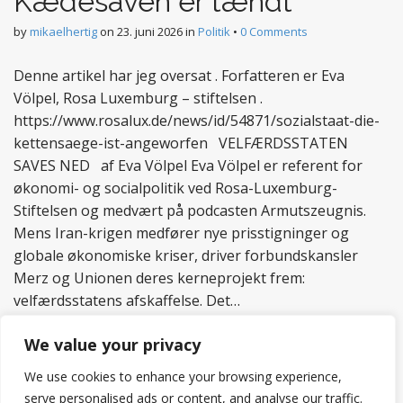
Kædesaven er tændt
by
mikaelhertig
on
23. juni 2026
in
Politik
•
0 Comments
Denne artikel har jeg oversat . Forfatteren er Eva
Völpel, Rosa Luxemburg – stiftelsen .
https://www.rosalux.de/news/id/54871/sozialstaat-die-
kettensaege-ist-angeworfen VELFÆRDSSTATEN
SAVES NED af Eva Völpel Eva Völpel er referent for
økonomi- og socialpolitik ved Rosa-Luxemburg-
Stiftelsen og medvært på podcasten Armutszeugnis.
Mens Iran-krigen medfører nye prisstigninger og
globale økonomiske kriser, driver forbundskansler
Merz og Unionen deres kerneprojekt frem:
velfærdsstatens afskaffelse. Det…
Read more
We value your privacy
We use cookies to enhance your browsing experience,
serve personalised ads or content, and analyse our traffic.