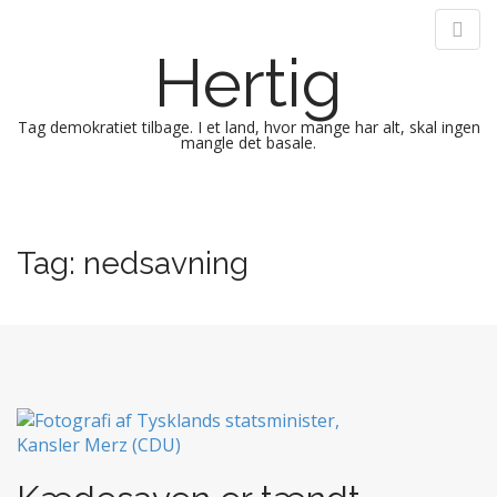
Hertig
Tag demokratiet tilbage. I et land, hvor mange har alt, skal ingen
mangle det basale.
M
S
k
a
i
i
Tag:
nedsavning
p
n
t
m
o
e
c
n
o
n
u
t
e
n
t