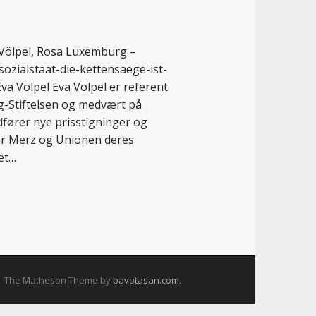
a Völpel, Rosa Luxemburg –
sozialstaat-die-kettensaege-ist-
ölpel Eva Völpel er referent
g-Stiftelsen og medvært på
ører nye prisstigninger og
er Merz og Unionen deres
Det…
The Matheson Theme by
bavotasan.com
.