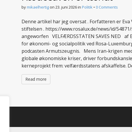
by
mikaelhertig
on
23. juni 2026
in
Politik
•
0 Comments
Denne artikel har jeg oversat . Forfatteren er Ev
stiftelsen . https://www.rosalux.de/news/id/54871/
angeworfen VELFÆRDSSTATEN SAVES NED af Eva V
for økonomi- og socialpolitik ved Rosa-Luxembur
podcasten Armutszeugnis. Mens Iran-krigen medf
globale økonomiske kriser, driver forbundskansl
kerneprojekt frem: velfærdsstatens afskaffelse. 
Read more
d.