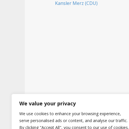
t
We value your privacy
We use cookies to enhance your browsing experience,
Copyright © 2026
Hertig
. All Rights Reserve
serve personalised ads or content, and analyse our traffic.
By clicking "Accept All", you consent to our use of cookies.