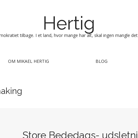
Hertig
okratiet tilbage. I et land, hvor mange har alt, skal ingen mangle det
OM MIKAEL HERTIG
BLOG
making
Store Bededags- udsletni