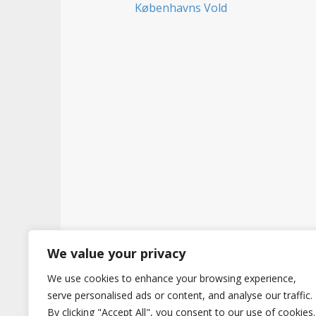
t
We value your privacy
Copyright © 2026
Hertig
. All Rights Reserve
We use cookies to enhance your browsing experience,
serve personalised ads or content, and analyse our traffic.
By clicking "Accept All", you consent to our use of cookies.