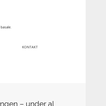
 basale.
KONTAKT
ngen – under al