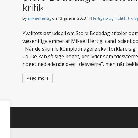
kritik
by
mikaelhertig
on
13. januar 2023
in
Hertigs blog
,
Politik
,
tro o
Kvalitetsløst udspil om Store Bededag stjæler 
væsentlige emner af Mikael Hertig, cand. scient.po
Når de skumle komplotmagere skal forklare sig, 
ud. De kan så sige noget, der lyder som “desværre
noget nedladende over “desværre”, men når bekla
Read more
d.