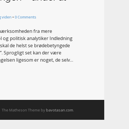
g viden
•
0 Comments
opmærksomheden fra mere
l og politisk analytiker Indledning
skal de helst se brødebetyngede
”. Sprogligt set kan der være
gelsen ligesom er noget, de selv…
The Matheson Theme by
bavotasan.com
.