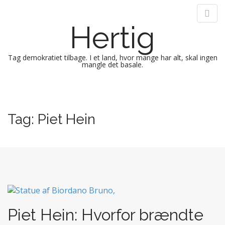
Hertig
Tag demokratiet tilbage. I et land, hvor mange har alt, skal ingen
mangle det basale.
M
S
k
a
i
i
Tag:
Piet Hein
p
n
t
m
o
e
c
n
o
n
u
t
e
n
Piet Hein: Hvorfor brændte
t