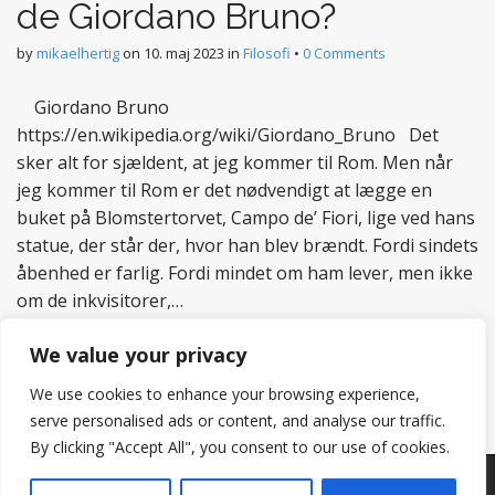
de Giordano Bruno?
by
mikaelhertig
on
10. maj 2023
in
Filosofi
•
0 Comments
Giordano Bruno
https://en.wikipedia.org/wiki/Giordano_Bruno Det
sker alt for sjældent, at jeg kommer til Rom. Men når
jeg kommer til Rom er det nødvendigt at lægge en
buket på Blomstertorvet, Campo de’ Fiori, lige ved hans
statue, der står der, hvor han blev brændt. Fordi sindets
åbenhed er farlig. Fordi mindet om ham lever, men ikke
om de inkvisitorer,…
Read more
We value your privacy
We use cookies to enhance your browsing experience,
serve personalised ads or content, and analyse our traffic.
By clicking "Accept All", you consent to our use of cookies.
Copyright © 2026
Hertig
. All Rights Reserved.