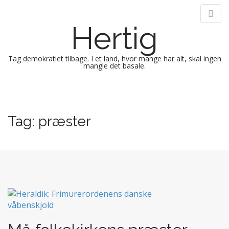
Hertig
Tag demokratiet tilbage. I et land, hvor mange har alt, skal ingen
mangle det basale.
M
S
k
a
i
i
Tag:
præster
p
n
t
m
o
e
c
n
o
n
u
t
e
n
t