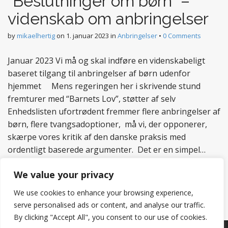
“Beslutninger om børn” –
videnskab om anbringelser
by
mikaelhertig
on
1. januar 2023
in
Anbringelser
•
0 Comments
Januar 2023 Vi må og skal indføre en videnskabeligt
baseret tilgang til anbringelser af børn udenfor
hjemmet Mens regeringen her i skrivende stund
fremturer med “Barnets Lov”, støtter af selv
Enhedslisten ufortrødent fremmer flere anbringelser af
børn, flere tvangsadoptioner, må vi, der opponerer,
skærpe vores kritik af den danske praksis med
ordentligt baserede argumenter. Det er en simpel…
Read more
We value your privacy
We use cookies to enhance your browsing experience,
serve personalised ads or content, and analyse our traffic.
By clicking "Accept All", you consent to our use of cookies.