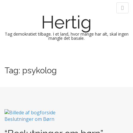
Hertig
Tag demokratiet tilbage. I et land, hvor mange har alt, skal ingen
mangle det basale.
M
S
k
a
i
i
Tag:
psykolog
p
n
t
m
o
e
c
n
o
n
u
t
e
n
t