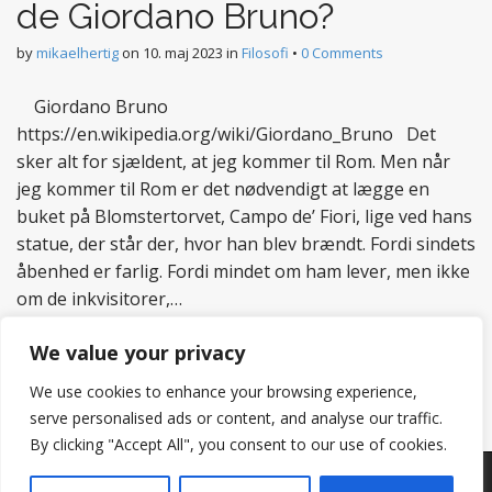
de Giordano Bruno?
by
mikaelhertig
on
10. maj 2023
in
Filosofi
•
0 Comments
Giordano Bruno
https://en.wikipedia.org/wiki/Giordano_Bruno Det
sker alt for sjældent, at jeg kommer til Rom. Men når
jeg kommer til Rom er det nødvendigt at lægge en
buket på Blomstertorvet, Campo de’ Fiori, lige ved hans
statue, der står der, hvor han blev brændt. Fordi sindets
åbenhed er farlig. Fordi mindet om ham lever, men ikke
om de inkvisitorer,…
Read more
We value your privacy
We use cookies to enhance your browsing experience,
serve personalised ads or content, and analyse our traffic.
By clicking "Accept All", you consent to our use of cookies.
Copyright © 2026
Hertig
. All Rights Reserved.