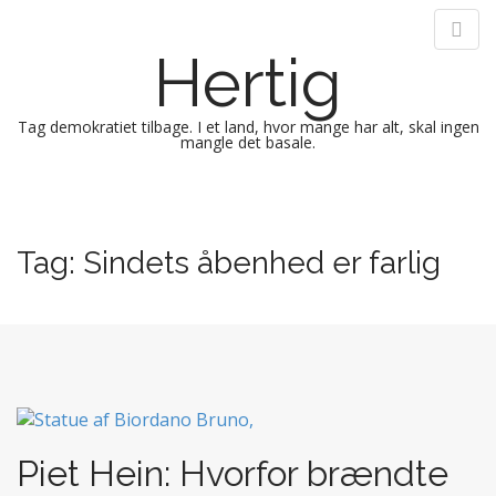
Hertig
Tag demokratiet tilbage. I et land, hvor mange har alt, skal ingen
mangle det basale.
M
S
k
a
i
i
Tag:
Sindets åbenhed er farlig
p
n
t
m
o
e
c
n
o
n
u
t
e
n
Piet Hein: Hvorfor brændte
t