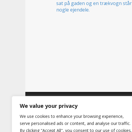
t
Copyright © 2026
Hertig
. All Rights Reserve
We value your privacy
We use cookies to enhance your browsing experience,
serve personalised ads or content, and analyse our traffic.
By clicking "Accept All", you consent to our use of cookies.