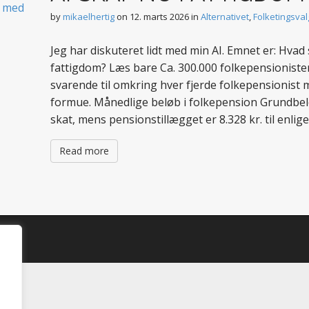
by
mikaelhertig
on
12. marts 2026
in
Alternativet
,
Folketingsval
Jeg har diskuteret lidt med min AI. Emnet er: Hvad s
fattigdom? Læs bare Ca. 300.000 folkepensionist
svarende til omkring hver fjerde folkepensionist
formue. Månedlige beløb i folkepension Grundbelø
skat, mens pensionstillægget er 8.328 kr. til enlig
Read more
d.