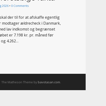
g 2026
•
0 Comments
kal der til for at afskaffe egentlig
er modtager ældrecheck i Danmark,
 med lav indkomst og begrænset
bet er 7.198 kr. pr. måned før
e og 4.262…
The Matheson Theme by
bavotasan.com
.