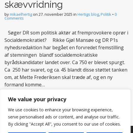
skævvridning
by
mikaelhertig
on
27. november 2025
in
Hertigs blog
,
Politik
•
0
Comments
Søger DR som politisk aktør at fremprovokere oprør i
Socialdemokratiet? Rikke Gjøl Mansøe og DR P1s
nyhedsredaktion har begået en forvredet fremstilling
af stemningen blandf socialdemokratiske
byrådskandidater landet over. Ca 750 er blevet spurgt.
Ca 250 har svaret, og ca. 45 blandt disse støttet tanken
om, at Mette Frederiksen skal træde af, og en ny
formand komme…
Read more
We value your privacy
We use cookies to enhance your browsing experience,
serve personalised ads or content, and analyse our traffic.
By clicking "Accept All", you consent to our use of cookies.