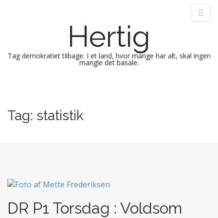
Hertig
Tag demokratiet tilbage. I et land, hvor mange har alt, skal ingen
mangle det basale.
M
S
k
a
i
i
Tag:
statistik
p
n
t
m
o
e
c
n
o
n
u
t
e
n
DR P1 Torsdag : Voldsom
t