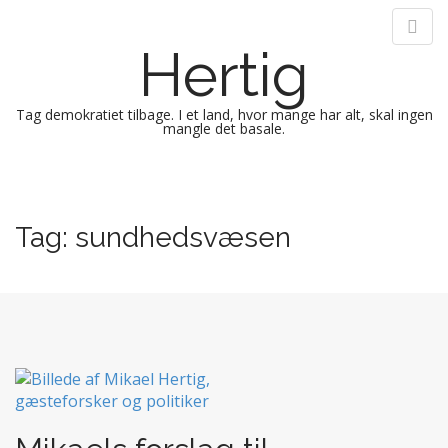
Hertig
Tag demokratiet tilbage. I et land, hvor mange har alt, skal ingen
mangle det basale.
M
S
k
a
i
i
Tag:
sundhedsvæsen
p
n
t
m
o
e
c
n
o
n
u
t
e
n
t