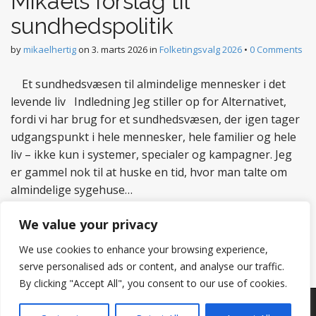
Mikaels forslag til
sundhedspolitik
by
mikaelhertig
on
3. marts 2026
in
Folketingsvalg 2026
•
0 Comments
Et sundhedsvæsen til almindelige mennesker i det
levende liv Indledning Jeg stiller op for Alternativet,
fordi vi har brug for et sundhedsvæsen, der igen tager
udgangspunkt i hele mennesker, hele familier og hele
liv – ikke kun i systemer, specialer og kampagner. Jeg
er gammel nok til at huske en tid, hvor man talte om
almindelige sygehuse…
Read more
We value your privacy
We use cookies to enhance your browsing experience,
serve personalised ads or content, and analyse our traffic.
By clicking "Accept All", you consent to our use of cookies.
Copyright © 2026
Hertig
. All Rights Reserved.