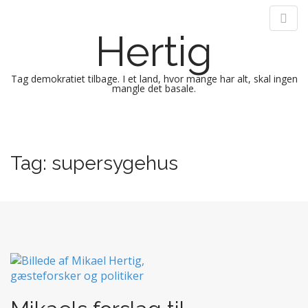
Hertig
Tag demokratiet tilbage. I et land, hvor mange har alt, skal ingen
mangle det basale.
M
S
k
a
i
i
Tag:
supersygehus
p
n
t
m
o
e
c
n
o
n
u
t
e
n
t