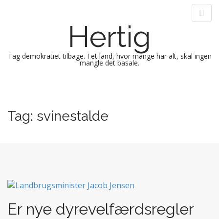
Hertig
Tag demokratiet tilbage. I et land, hvor mange har alt, skal ingen
mangle det basale.
M
S
k
a
i
i
Tag:
svinestalde
p
n
t
m
o
e
c
n
o
n
u
t
e
n
Er nye dyrevelfærdsregler
t