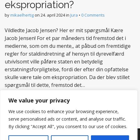
ekspropriation?
by
mikaelhertig
on
24. april 2024
in
Jura
•
0 Comments
Vildledte Jacob Jensen? Her er mit spørgsmål Kære
Jacob Jensen! For et par måneders tid fremstod det i
medierne, som om du mente,, at påbud om fremtidige
regler for staldindretning af hensyn til dyrevelfærd
utvivlsomt ville påføre staten en betydelig
erstatningsforpligtelse, fordi der efter din opfattelse
skulle være tale om ekspropriation. Da der blev stillet
spørgsmål til dette, fremstod det…
Read more
We value your privacy
We use cookies to enhance your browsing experience,
serve personalised ads or content, and analyse our traffic.
By clicking "Accept All", you consent to our use of cookies.
Copyright © 2026
Hertig
. All Rights Reserved.