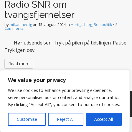
Radio SNR om
tvangsfjernelser
by
mikaelhertig
on
15. august 2024
in
Hertigs blog
,
Retspolitik
•
5
Comments
Hør udsendelsen. Tryk på pilen på tidslinjen. Pause
Tryk igen osv.
Read more
We value your privacy
We use cookies to enhance your browsing experience,
serve personalised ads or content, and analyse our traffic.
Copyright © 2026
Hertig
. All Rights Reserved.
By clicking "Accept All", you consent to our use of cookies.
The Matheson Theme by
bavotasan.com
.
Customise
Reject All
Accept All