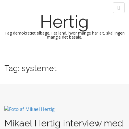
Hertig
Tag demokratiet tilbage. I et land, hvor mange har alt, skal ingen
mangle det basale.
M
S
k
a
i
i
Tag:
systemet
p
n
t
m
o
e
c
n
o
n
u
t
e
n
Mikael Hertig interview med
t