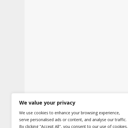
t
We value your privacy
Copyright © 2026
Hertig
. All Rights Reserve
We use cookies to enhance your browsing experience,
serve personalised ads or content, and analyse our traffic.
By clicking "Accept All", you consent to our use of cookies.