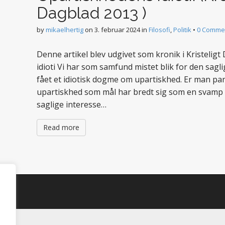
Dagblad 2013 )
by
mikaelhertig
on
3. februar 2024
in
Filosofi
,
Politik
•
0 Comme
Denne artikel blev udgivet som kronik i Kristel
idioti Vi har som samfund mistet blik for den saglig
fået et idiotisk dogme om upartiskhed. Er man part
upartiskhed som mål har bredt sig som en svamp 
saglige interesse…
Read more
d.