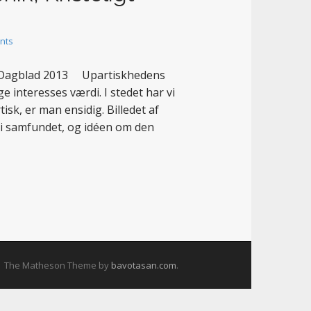
nts
igt Dagblad 2013 Upartiskhedens
e interesses værdi. I stedet har vi
isk, er man ensidig. Billedet af
i samfundet, og idéen om den
The Matheson Theme by
bavotasan.com
.