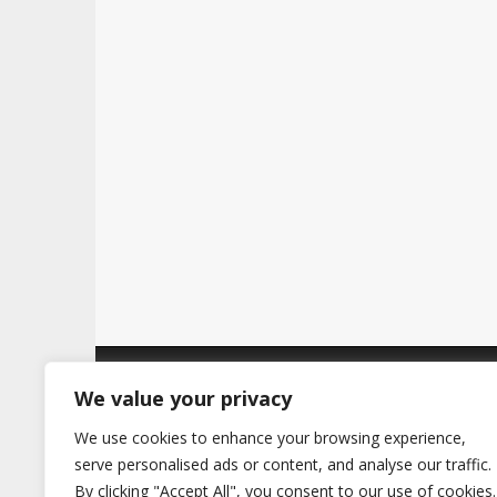
t
Copyright © 2026
Hertig
. All Rights Reserve
We value your privacy
We use cookies to enhance your browsing experience,
serve personalised ads or content, and analyse our traffic.
By clicking "Accept All", you consent to our use of cookies.