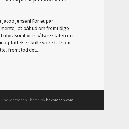
 Jacob Jensen! For et par
 mente,, at påbud om fremtidige
d utvivlsomt ville påføre staten en
din opfattelse skulle være tale om
ette, fremstod det…
The Matheson Theme by
bavotasan.com
.