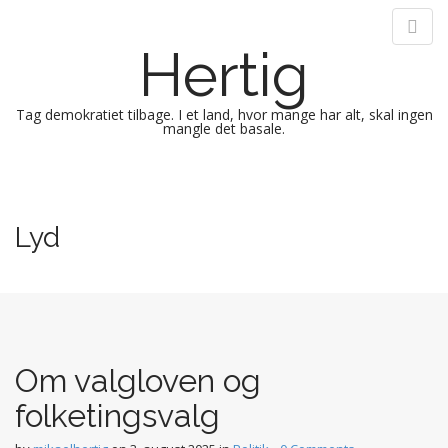
Hertig
Tag demokratiet tilbage. I et land, hvor mange har alt, skal ingen
mangle det basale.
M
S
k
a
i
i
Lyd
p
n
t
m
o
e
c
n
o
n
u
t
Om valgloven og
e
folketingsvalg
n
t