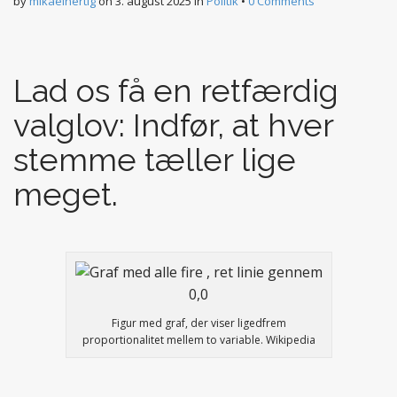
by
mikaelhertig
on
3. august 2025
in
Politik
•
0 Comments
Lad os få en retfærdig
valglov: Indfør, at hver
stemme tæller lige
meget.
Figur med graf, der viser ligedfrem
proportionalitet mellem to variable. Wikipedia