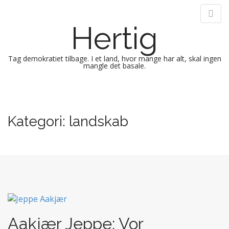
Hertig
Tag demokratiet tilbage. I et land, hvor mange har alt, skal ingen
mangle det basale.
M
S
k
a
i
i
Kategori:
landskab
p
n
t
m
o
e
c
n
o
n
u
t
e
n
Aakjær Jeppe: Vor
t