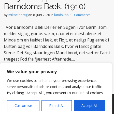
Barndoms Bæk. (1910)
by
mikaelhertig
on
8. juni 2026
in
landskab
•
0 Comments
Vor Barndoms Bæk Der er en Sugen i vor Barm, som
melder sig og gør os varm, naar vi er mest alene: et
Minde om en fældet Hæk, et Fløjt, et natligt Fugletræk i
Luften bag vor Barndoms Bæk, hvor vi fandt glatte
Stene. Det Sug staar ingen Mand imod, det sætter Fart i
trægest Fod fra fjærnest Aftenrøde.…
Read more
We value your privacy
We use cookies to enhance your browsing experience,
serve personalised ads or content, and analyse our traffic.
By clicking "Accept All", you consent to our use of cookies.
Copyright © 2026
Hertig
. All Rights Reserved.
Customise
Reject All
Accept All
The Matheson Theme by
bavotasan.com
.