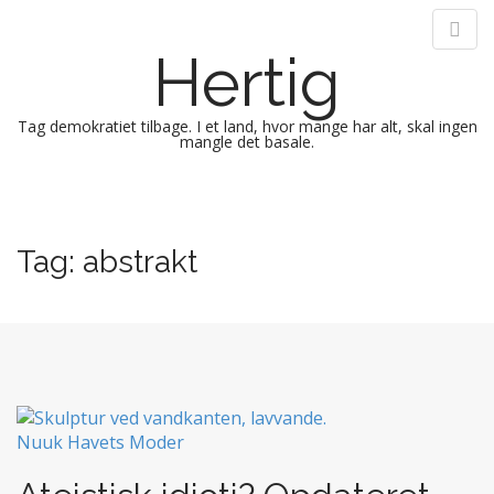
Hertig
Tag demokratiet tilbage. I et land, hvor mange har alt, skal ingen
mangle det basale.
M
S
k
a
i
i
Tag:
abstrakt
p
n
t
m
o
e
c
n
o
n
u
t
e
n
t