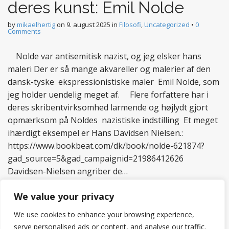
deres kunst: Emil Nolde
by
mikaelhertig
on
9. august 2025
in
Filosofi
,
Uncategorized
•
0
Comments
Nolde var antisemitisk nazist, og jeg elsker hans
maleri Der er så mange akvareller og malerier af den
dansk-tyske ekspressionistiske maler Emil Nolde, som
jeg holder uendelig meget af. Flere forfattere har i
deres skribentvirksomhed larmende og højlydt gjort
opmærksom på Noldes nazistiske indstilling Et meget
ihærdigt eksempel er Hans Davidsen Nielsen.:
https://www.bookbeat.com/dk/book/nolde-621874?
gad_source=5&gad_campaignid=21986412626
Davidsen-Nielsen angriber de…
Read more
We value your privacy
We use cookies to enhance your browsing experience,
serve personalised ads or content, and analyse our traffic.