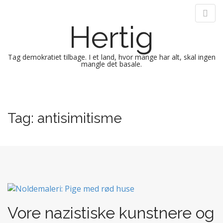
Hertig
Tag demokratiet tilbage. I et land, hvor mange har alt, skal ingen
mangle det basale.
M
S
k
a
i
i
Tag:
antisimitisme
p
n
t
m
o
e
c
n
o
n
u
t
e
n
Vore nazistiske kunstnere og
t