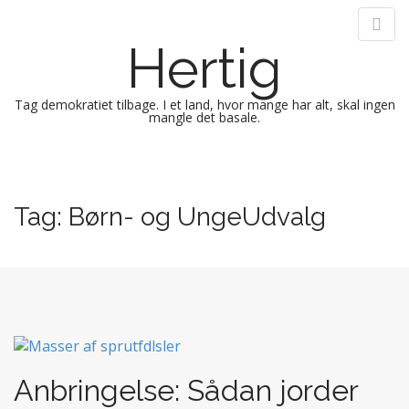
Hertig
Tag demokratiet tilbage. I et land, hvor mange har alt, skal ingen
mangle det basale.
M
S
k
a
i
i
Tag:
Børn- og UngeUdvalg
p
n
t
m
o
e
c
n
o
n
u
t
e
n
Anbringelse: Sådan jorder
t