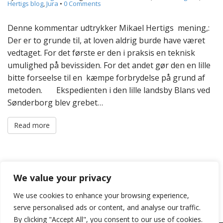
Hertigs blog
,
Jura
•
0 Comments
Denne kommentar udtrykker Mikael Hertigs mening,:
Der er to grunde til, at loven aldrig burde have været
vedtaget. For det første er den i praksis en teknisk
umulighed på bevissiden. For det andet gør den en lille
bitte forseelse til en kæmpe forbrydelse på grund af
metoden. Ekspedienten i den lille landsby Blans ved
Sønderborg blev grebet…
Read more
We value your privacy
We use cookies to enhance your browsing experience,
P
← Older posts
o
serve personalised ads or content, and analyse our traffic.
s
By clicking "Accept All", you consent to our use of cookies.