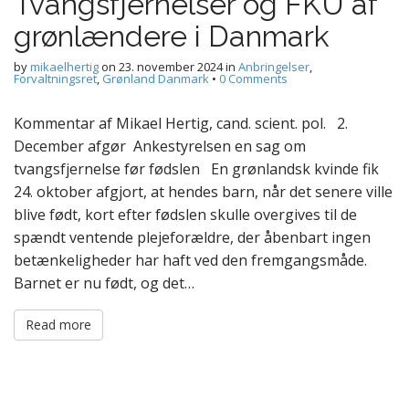
Tvangsfjernelser og FKU af
grønlændere i Danmark
by
mikaelhertig
on
23. november 2024
in
Anbringelser
,
Forvaltningsret
,
Grønland Danmark
•
0 Comments
Kommentar af Mikael Hertig, cand. scient. pol. 2.
December afgør Ankestyrelsen en sag om
tvangsfjernelse før fødslen En grønlandsk kvinde fik
24. oktober afgjort, at hendes barn, når det senere ville
blive født, kort efter fødslen skulle overgives til de
spændt ventende plejeforældre, der åbenbart ingen
betænkeligheder har haft ved den fremgangsmåde.
Barnet er nu født, og det…
Read more