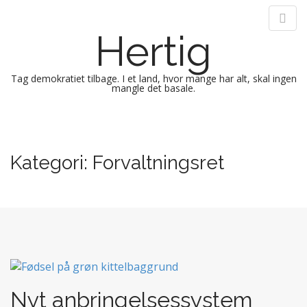
Hertig
Tag demokratiet tilbage. I et land, hvor mange har alt, skal ingen
mangle det basale.
M
S
k
a
i
i
Kategori:
Forvaltningsret
p
n
t
m
o
e
c
n
o
n
u
t
e
n
Nyt anbringelsessystem
t