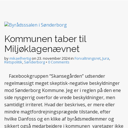
Kommunen taber til
Miljøklagenævnet
by
mikaelhertig
on
23. november 2024
in
Forvaltningsret
,
Jura
,
Retspolitik
,
Sønderborg
•
0 Comments
Facebookgruppen “Skansegården” udsender
regelmæssigt meget skeptisk-negative beskyldninger
mod Sønderborg Kommune. Jeg er i reglen på den ene
side nysgerrig overfor de vrede beskyldninger, men
samtidigt irriteret. Hvad der beskrives, er mere eller
mindre magtfordrejningsprægede tilstande, efter
hvilke Danfoss og en klike af byrådsmedlemmer og
sikkert også medarbejdere i kommunen varetager ikke