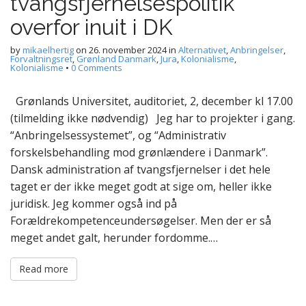
tvangsfjernelsespolitik
overfor inuit i DK
by
mikaelhertig
on
26. november 2024
in
Alternativet
,
Anbringelser
,
Forvaltningsret
,
Grønland Danmark
,
Jura
,
Kolonialisme
,
Kolonialisme
•
0 Comments
Grønlands Universitet, auditoriet, 2, december kl 17.00
(tilmelding ikke nødvendig) Jeg har to projekter i gang.
“Anbringelsessystemet”, og “Administrativ
forskelsbehandling mod grønlændere i Danmark”.
Dansk administration af tvangsfjernelser i det hele
taget er der ikke meget godt at sige om, heller ikke
juridisk. Jeg kommer også ind på
Forældrekompetenceundersøgelser. Men der er så
meget andet galt, herunder fordomme.…
Read more