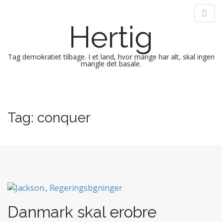
Hertig
Tag demokratiet tilbage. I et land, hvor mange har alt, skal ingen
mangle det basale.
M
S
k
a
i
i
Tag:
conquer
p
n
t
m
o
e
c
n
o
n
u
t
e
n
Danmark skal erobre
t