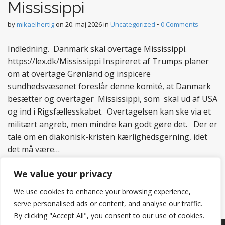
Mississippi
by
mikaelhertig
on
20. maj 2026
in
Uncategorized
•
0 Comments
Indledning. Danmark skal overtage Mississippi.
https://lex.dk/Mississippi Inspireret af Trumps planer
om at overtage Grønland og inspicere
sundhedsvæsenet foreslår denne komité, at Danmark
besætter og overtager Mississippi, som skal ud af USA
og ind i Rigsfællesskabet. Overtagelsen kan ske via et
militært angreb, men mindre kan godt gøre det. Der er
tale om en diakonisk-kristen kærlighedsgerning, idet
det må være…
Read more
We value your privacy
We use cookies to enhance your browsing experience,
serve personalised ads or content, and analyse our traffic.
By clicking "Accept All", you consent to our use of cookies.