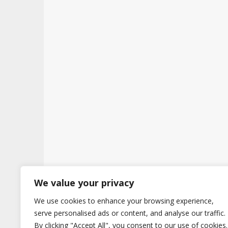
t
We value your privacy
We use cookies to enhance your browsing experience,
Copyright © 2026
Hertig
. All Rights Reserve
serve personalised ads or content, and analyse our traffic.
By clicking "Accept All", you consent to our use of cookies.