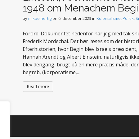
1948 om Menachem Begi
by
mikaelhertig
on
6. december 2023
in
Kolonialisme
,
Politik
,
S
Forord: Dokumentet nedenfor har jeg med tak snup
Frederik Mordechai. Det bør læses som det histor
Efterhistorien, hvor Begin blev Israels præsiden
Hannah Arendt og Albert Einstein, naturligvis ikke
blev dengang brugt på en mere præcis måde, der 
begreb, (korporatisme,…
Read more
d.