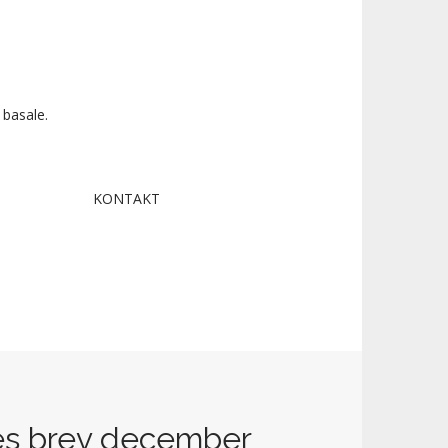
 basale.
KONTAKT
res brev december