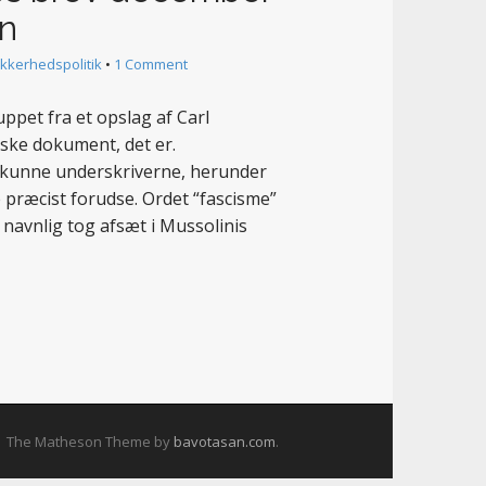
n
ikkerhedspolitik
•
1 Comment
pet fra et opslag af Carl
iske dokument, det er.
t, kunne underskriverne, herunder
 præcist forudse. Ordet “fascisme”
navnlig tog afsæt i Mussolinis
The Matheson Theme by
bavotasan.com
.