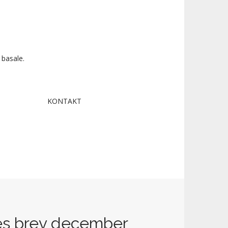
 basale.
KONTAKT
res brev december