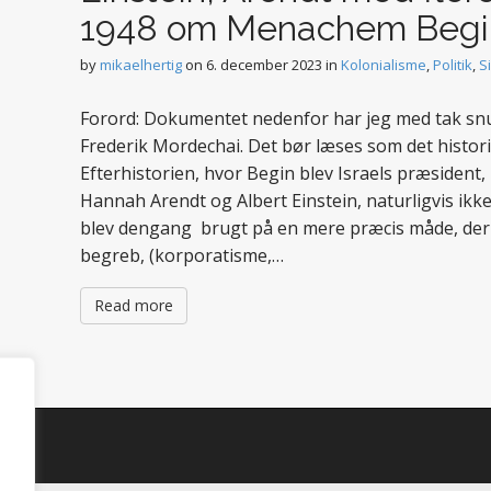
1948 om Menachem Begi
by
mikaelhertig
on
6. december 2023
in
Kolonialisme
,
Politik
,
S
Forord: Dokumentet nedenfor har jeg med tak snup
Frederik Mordechai. Det bør læses som det histor
Efterhistorien, hvor Begin blev Israels præsiden
Hannah Arendt og Albert Einstein, naturligvis ikke
blev dengang brugt på en mere præcis måde, der 
begreb, (korporatisme,…
Read more
d.