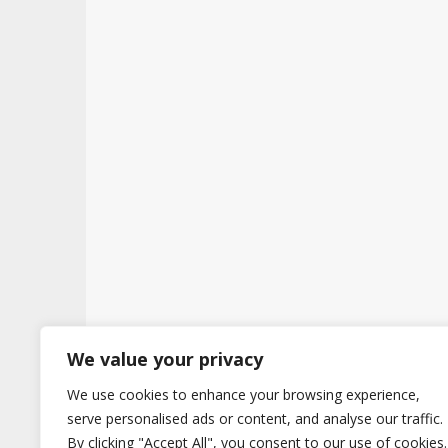
t
We value your privacy
We use cookies to enhance your browsing experience,
Copyright © 2026
Hertig
. All Rights Reserve
serve personalised ads or content, and analyse our traffic.
By clicking "Accept All", you consent to our use of cookies.