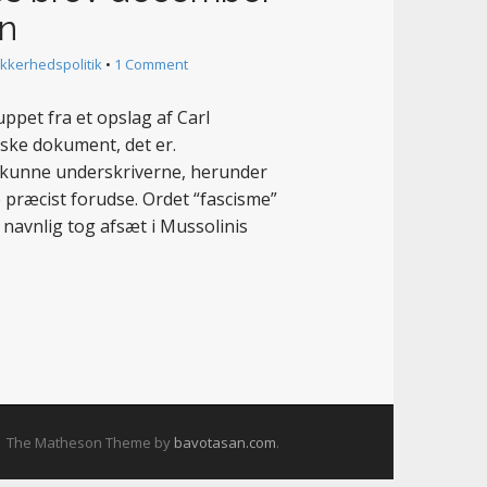
n
ikkerhedspolitik
•
1 Comment
pet fra et opslag af Carl
iske dokument, det er.
t, kunne underskriverne, herunder
 præcist forudse. Ordet “fascisme”
navnlig tog afsæt i Mussolinis
The Matheson Theme by
bavotasan.com
.