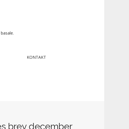
 basale.
KONTAKT
res brev december