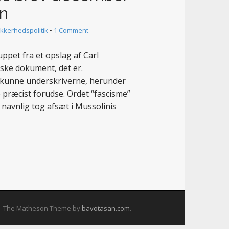
n
ikkerhedspolitik
•
1 Comment
pet fra et opslag af Carl
iske dokument, det er.
t, kunne underskriverne, herunder
 præcist forudse. Ordet “fascisme”
navnlig tog afsæt i Mussolinis
The Matheson Theme by
bavotasan.com
.