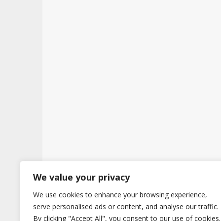
t
We value your privacy
We use cookies to enhance your browsing experience,
Copyright © 2026
Hertig
. All Rights Reserve
serve personalised ads or content, and analyse our traffic.
By clicking "Accept All", you consent to our use of cookies.