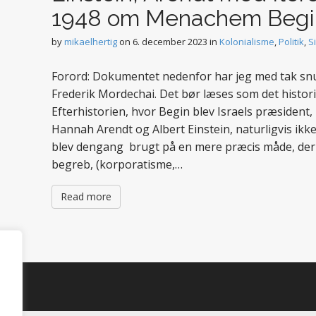
1948 om Menachem Begi
by
mikaelhertig
on
6. december 2023
in
Kolonialisme
,
Politik
,
S
Forord: Dokumentet nedenfor har jeg med tak snup
Frederik Mordechai. Det bør læses som det histor
Efterhistorien, hvor Begin blev Israels præsiden
Hannah Arendt og Albert Einstein, naturligvis ikke
blev dengang brugt på en mere præcis måde, der 
begreb, (korporatisme,…
Read more
d.