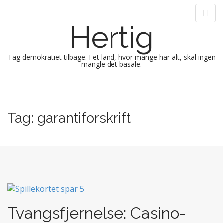
Hertig
Tag demokratiet tilbage. I et land, hvor mange har alt, skal ingen
mangle det basale.
M
S
k
a
i
i
Tag:
garantiforskrift
p
n
t
m
o
e
c
n
o
n
u
t
e
n
Tvangsfjernelse: Casino-
t