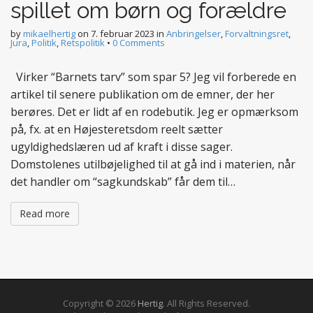
spillet om børn og forældre
by
mikaelhertig
on
7. februar 2023
in
Anbringelser
,
Forvaltningsret
,
Jura
,
Politik
,
Retspolitik
•
0 Comments
Virker “Barnets tarv” som spar 5? Jeg vil forberede en
artikel til senere publikation om de emner, der her
berøres. Det er lidt af en rodebutik. Jeg er opmærksom
på, fx. at en Højesteretsdom reelt sætter
ugyldighedslæren ud af kraft i disse sager.
Domstolenes utilbøjelighed til at gå ind i materien, når
det handler om “sagkundskab” får dem til…
Read more
Copyright © 2026
Hertig
. All Rights Reserved.