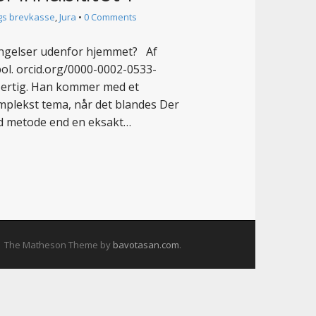
gs brevkasse
,
Jura
•
0 Comments
ringelser udenfor hjemmet? Af
 pol. orcid.org/0000-0002-0533-
 Hertig. Han kommer med et
komplekst tema, når det blandes Der
end metode end en eksakt…
The Matheson Theme by
bavotasan.com
.